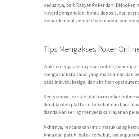
Keduanya, baik Rakyat Poker dan IDNpoker
reward pengenalan, bonus deposit, dan perna
menarik minat pemain baru namun pun menja
Tips Mengakses Poker Onlin
Waktu menjalankan poker online, beberapa f
mengatur kata sandi yang mana aman dan ber
pada individu ketiga, dan aktifkan opsi auten
Kedepannya, carilah platform poker online y
dimiliki oleh platform tersebut dan baca ula
diandalkan sering menyediakan layanan pela
Akhirnya, rencanakan limit masuk uang keti
Anda dan patuhi batas tersebut, walaupun