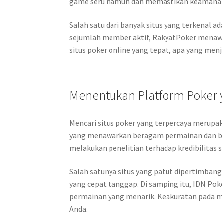
game seru namun dan memastikan keamanan 
Salah satu dari banyak situs yang terkenal 
sejumlah member aktif, RakyatPoker menaw
situs poker online yang tepat, apa yang men
Menentukan Platform Poker 
Mencari situs poker yang terpercaya merupa
yang menawarkan beragam permainan dan bonu
melakukan penelitian terhadap kredibilitas s
Salah satunya situs yang patut dipertimbang
yang cepat tanggap. Di samping itu, IDN Pok
permainan yang menarik. Keakuratan pada m
Anda.