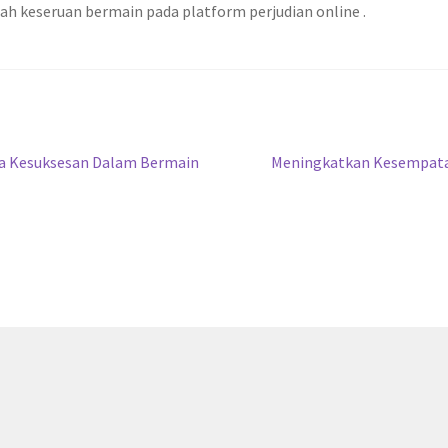
h keseruan bermain pada platform perjudian online .
Next
sia Kesuksesan Dalam Bermain
Meningkatkan Kesempatan
post: