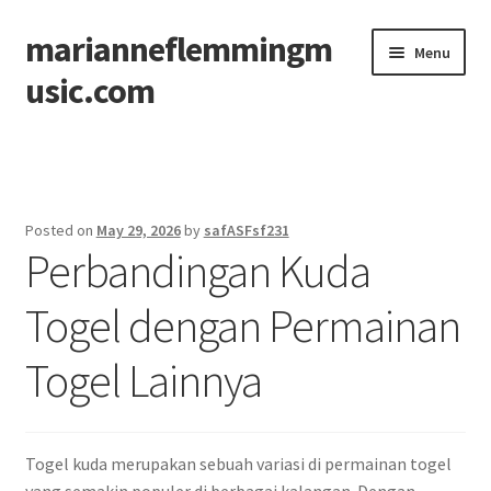
marianneflemmingm
Skip
Skip
Menu
to
to
usic.com
navigation
content
Home
Posted on
May 29, 2026
by
safASFsf231
Perbandingan Kuda
Togel dengan Permainan
Togel Lainnya
Togel kuda merupakan sebuah variasi di permainan togel