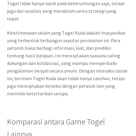
Togel tidak hanya nasib pada keberuntungan saja, tetapi
juga dari analisis yang mendalam serta strategi yang
tepat.
Keistimewaan selain yang Togel Kuda adalah masyarakat
yang terbentuk terbangun seputar permainan ini. Para
petaruh biasa berbagi informasi, kiat, dan prediksi
tentang hasil balapan. Ini menciptakan suasana saling
dukungan dan kolaborasi, yang mampu memperbaiki
pengalaman berjudi secara umum. Dengan interaksi sosial
ini, bermain Togel Kuda akan tidak hanya taruhan, tetapi
juga menciptakan koneksi dengan petaruh lain yang
memiliki ketertarikan serupa.
Komparasi antara Game Togel
Lainnya