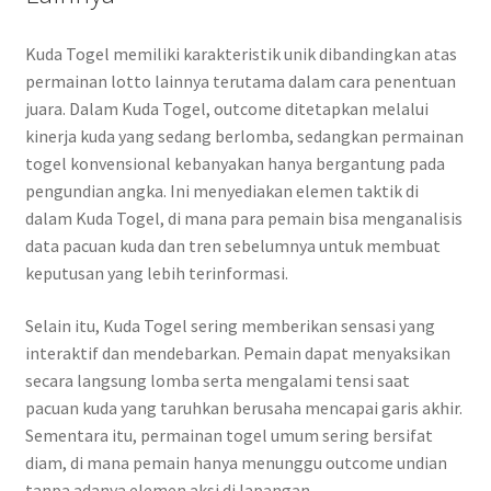
Kuda Togel memiliki karakteristik unik dibandingkan atas
permainan lotto lainnya terutama dalam cara penentuan
juara. Dalam Kuda Togel, outcome ditetapkan melalui
kinerja kuda yang sedang berlomba, sedangkan permainan
togel konvensional kebanyakan hanya bergantung pada
pengundian angka. Ini menyediakan elemen taktik di
dalam Kuda Togel, di mana para pemain bisa menganalisis
data pacuan kuda dan tren sebelumnya untuk membuat
keputusan yang lebih terinformasi.
Selain itu, Kuda Togel sering memberikan sensasi yang
interaktif dan mendebarkan. Pemain dapat menyaksikan
secara langsung lomba serta mengalami tensi saat
pacuan kuda yang taruhkan berusaha mencapai garis akhir.
Sementara itu, permainan togel umum sering bersifat
diam, di mana pemain hanya menunggu outcome undian
tanpa adanya elemen aksi di lapangan.