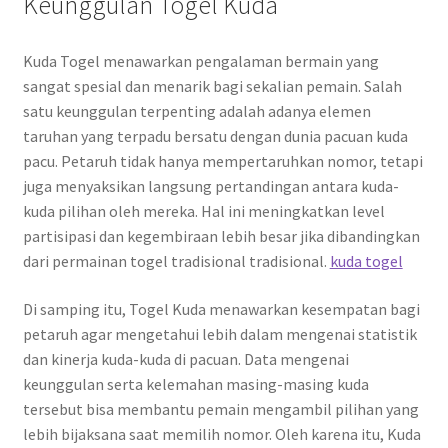
Keunggulan Togel Kuda
Kuda Togel menawarkan pengalaman bermain yang
sangat spesial dan menarik bagi sekalian pemain. Salah
satu keunggulan terpenting adalah adanya elemen
taruhan yang terpadu bersatu dengan dunia pacuan kuda
pacu. Petaruh tidak hanya mempertaruhkan nomor, tetapi
juga menyaksikan langsung pertandingan antara kuda-
kuda pilihan oleh mereka. Hal ini meningkatkan level
partisipasi dan kegembiraan lebih besar jika dibandingkan
dari permainan togel tradisional tradisional.
kuda togel
Di samping itu, Togel Kuda menawarkan kesempatan bagi
petaruh agar mengetahui lebih dalam mengenai statistik
dan kinerja kuda-kuda di pacuan. Data mengenai
keunggulan serta kelemahan masing-masing kuda
tersebut bisa membantu pemain mengambil pilihan yang
lebih bijaksana saat memilih nomor. Oleh karena itu, Kuda