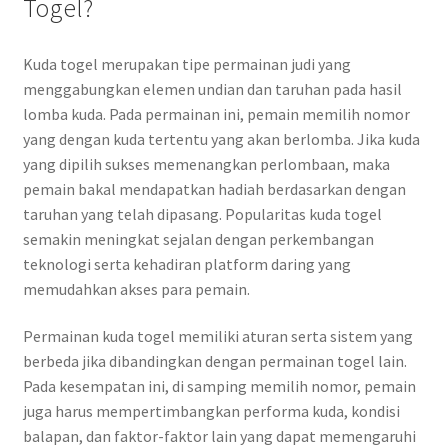
Togel?
Kuda togel merupakan tipe permainan judi yang
menggabungkan elemen undian dan taruhan pada hasil
lomba kuda. Pada permainan ini, pemain memilih nomor
yang dengan kuda tertentu yang akan berlomba. Jika kuda
yang dipilih sukses memenangkan perlombaan, maka
pemain bakal mendapatkan hadiah berdasarkan dengan
taruhan yang telah dipasang. Popularitas kuda togel
semakin meningkat sejalan dengan perkembangan
teknologi serta kehadiran platform daring yang
memudahkan akses para pemain.
Permainan kuda togel memiliki aturan serta sistem yang
berbeda jika dibandingkan dengan permainan togel lain.
Pada kesempatan ini, di samping memilih nomor, pemain
juga harus mempertimbangkan performa kuda, kondisi
balapan, dan faktor-faktor lain yang dapat memengaruhi