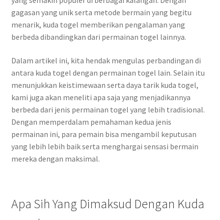
yang semakin populer di berbagai kalangan. Dengan
gagasan yang unik serta metode bermain yang begitu
menarik, kuda togel memberikan pengalaman yang
berbeda dibandingkan dari permainan togel lainnya.
Dalam artikel ini, kita hendak mengulas perbandingan di
antara kuda togel dengan permainan togel lain. Selain itu
menunjukkan keistimewaan serta daya tarik kuda togel,
kami juga akan meneliti apa saja yang menjadikannya
berbeda dari jenis permainan togel yang lebih tradisional.
Dengan memperdalam pemahaman kedua jenis
permainan ini, para pemain bisa mengambil keputusan
yang lebih lebih baik serta menghargai sensasi bermain
mereka dengan maksimal.
Apa Sih Yang Dimaksud Dengan Kuda