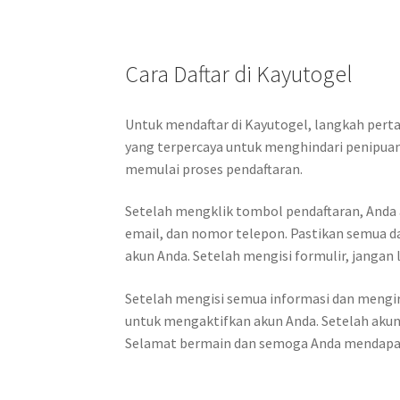
Cara Daftar di Kayutogel
Untuk mendaftar di Kayutogel, langkah pert
yang terpercaya untuk menghindari penipuan.
memulai proses pendaftaran.
Setelah mengklik tombol pendaftaran, Anda a
email, dan nomor telepon. Pastikan semua da
akun Anda. Setelah mengisi formulir, jangan
Setelah mengisi semua informasi dan mengiri
untuk mengaktifkan akun Anda. Setelah akun 
Selamat bermain dan semoga Anda mendap