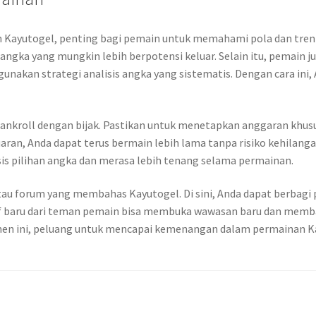
Kayutogel, penting bagi pemain untuk memahami pola dan tren 
a yang mungkin lebih berpotensi keluar. Selain itu, pemain ju
nakan strategi analisis angka yang sistematis. Dengan cara in
bankroll dengan bijak. Pastikan untuk menetapkan anggaran khus
an, Anda dapat terus bermain lebih lama tanpa risiko kehilangan 
s pilihan angka dan merasa lebih tenang selama permainan.
au forum yang membahas Kayutogel. Di sini, Anda dapat berbagi
f baru dari teman pemain bisa membuka wawasan baru dan memb
n ini, peluang untuk mencapai kemenangan dalam permainan Kay