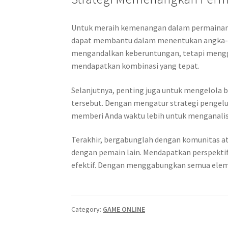
Untuk meraih kemenangan dalam permainan 
dapat membantu dalam menentukan angka-angk
mengandalkan keberuntungan, tetapi menggu
mendapatkan kombinasi yang tepat.
Selanjutnya, penting juga untuk mengelola 
tersebut. Dengan mengatur strategi pengeluar
memberi Anda waktu lebih untuk menganalisi
Terakhir, bergabunglah dengan komunitas at
dengan pemain lain. Mendapatkan perspekti
efektif. Dengan menggabungkan semua eleme
Category:
GAME ONLINE