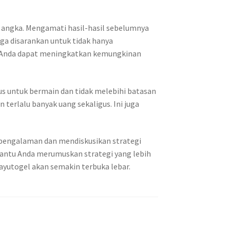
angka. Mengamati hasil-hasil sebelumnya
ga disarankan untuk tidak hanya
i, Anda dapat meningkatkan kemungkinan
us untuk bermain dan tidak melebihi batasan
terlalu banyak uang sekaligus. Ini juga
 pengalaman dan mendiskusikan strategi
antu Anda merumuskan strategi yang lebih
utogel akan semakin terbuka lebar.