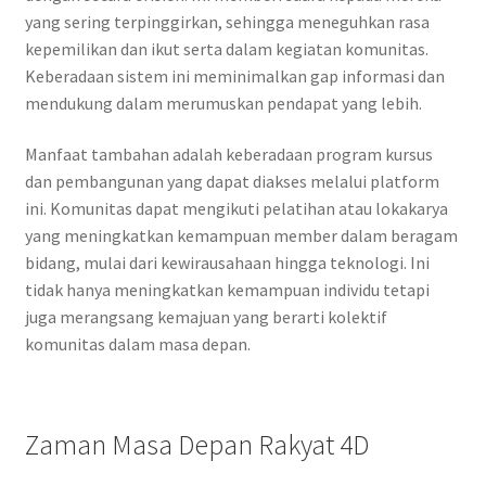
yang sering terpinggirkan, sehingga meneguhkan rasa
kepemilikan dan ikut serta dalam kegiatan komunitas.
Keberadaan sistem ini meminimalkan gap informasi dan
mendukung dalam merumuskan pendapat yang lebih.
Manfaat tambahan adalah keberadaan program kursus
dan pembangunan yang dapat diakses melalui platform
ini. Komunitas dapat mengikuti pelatihan atau lokakarya
yang meningkatkan kemampuan member dalam beragam
bidang, mulai dari kewirausahaan hingga teknologi. Ini
tidak hanya meningkatkan kemampuan individu tetapi
juga merangsang kemajuan yang berarti kolektif
komunitas dalam masa depan.
Zaman Masa Depan Rakyat 4D