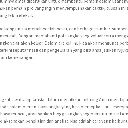
elumnya amat diperlukan untuk membantu pemain dalam usahan
ukah pemain pro yang ingin menyempurnakan taktik, tulisan ini
g lebih efektif.
peluang untuk meraih hadiah besar, dan berbagai sumber-sumber i
gan mudah. Dengan memahami pola angka yang keluar serta mengg
ka yang akan keluar. Dalam artikel ini, kita akan mengupas ber
kini seputar hasil dan pengeluaran yang bisa anda jadikan ruju
eraih kemenangan.
ngkah awal yang krusial dalam menaikkan peluang Anda mendap
tode dalam menentukan angka yang bisa meningkatkan kesempata
iasa muncul, atau bahkan hingga angka yang menurut intuisi And
elaksanakan penelitian dan analisa bisa adalah cara yang baik un