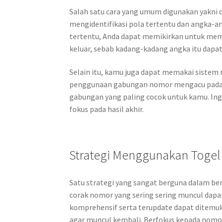
Salah satu cara yang umum digunakan yakni
mengidentifikasi pola tertentu dan angka-an
tertentu, Anda dapat memikirkan untuk mem
keluar, sebab kadang-kadang angka itu dapat 
Selain itu, kamu juga dapat memakai siste
penggunaan gabungan nomor mengacu pada ha
gabungan yang paling cocok untuk kamu. Inga
fokus pada hasil akhir.
Strategi Menggunakan Togel
Satu strategi yang sangat berguna dalam ber
corak nomor yang sering sering muncul dap
komprehensif serta terupdate dapat ditemuk
agar muncul kembali. Berfokus kepada nomo