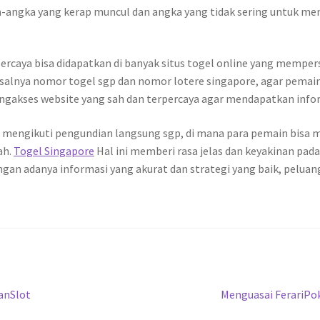
a-angka yang kerap muncul dan angka yang tidak sering untuk m
percaya bisa didapatkan di banyak situs togel online yang mempe
misalnya nomor togel sgp dan nomor lotere singapore, agar pemai
engakses website yang sah dan terpercaya agar mendapatkan infor
 mengikuti pengundian langsung sgp, di mana para pemain bisa m
ah.
Togel Singapore
Hal ini memberi rasa jelas dan keyakinan pa
ngan adanya informasi yang akurat dan strategi yang baik, pelu
Next
anSlot
Menguasai FerariPok
post: