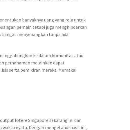
 menentukan banyaknya uang yang rela untuk
 keuangan pemain tetapi juga menghindarkan
etap sangat menyenangkan tanpa ada
i menggabungkan ke dalam komunitas atau
ambah pemahaman melainkan dapat
isis serta pemikiran mereka. Memakai
utput lotere Singapore sekarang ini dan
a waktu nyata. Dengan mengetahui hasil ini,