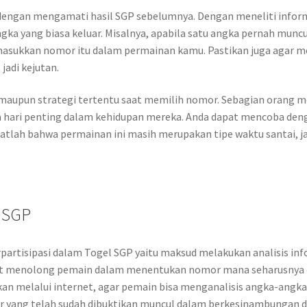
 dengan mengamati hasil SGP sebelumnya. Dengan meneliti inform
gka yang biasa keluar. Misalnya, apabila satu angka pernah munc
asukkan nomor itu dalam permainan kamu. Pastikan juga agar m
jadi kejutan.
m maupun strategi tertentu saat memilih nomor. Sebagian orang
ri penting dalam kehidupan mereka. Anda dapat mencoba dengan
tlah bahwa permainan ini masih merupakan tipe waktu santai, ja
 SGP
partisipasi dalam Togel SGP yaitu maksud melakukan analisis in
at menolong pemain dalam menentukan nomor mana seharusnya di
an melalui internet, agar pemain bisa menganalisis angka-angk
r yang telah sudah dibuktikan muncul dalam berkesinambungan d