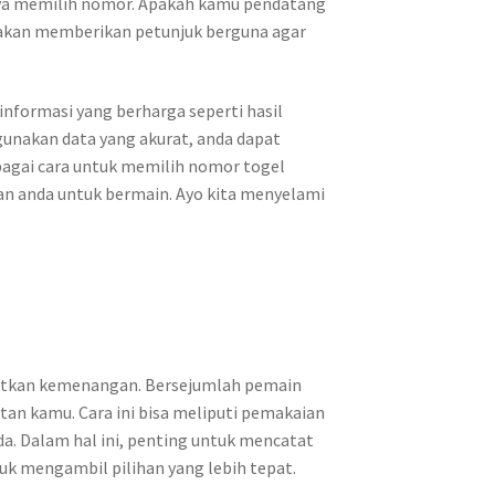
ya memilih nomor. Apakah kamu pendatang
 akan memberikan petunjuk berguna agar
nformasi yang berharga seperti hasil
unakan data yang akurat, anda dapat
bagai cara untuk memilih nomor togel
kan anda untuk bermain. Ayo kita menyelami
atkan kemenangan. Bersejumlah pemain
n kamu. Cara ini bisa meliputi pemakaian
a. Dalam hal ini, penting untuk mencatat
tuk mengambil pilihan yang lebih tepat.