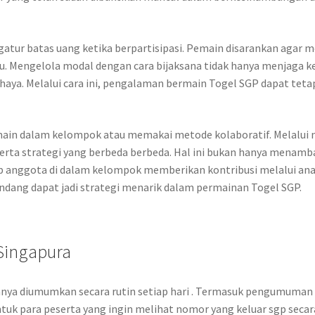
gatur batas uang ketika berpartisipasi. Pemain disarankan agar
itu. Mengelola modal dengan cara bijaksana tidak hanya menjaga
bahaya. Melalui cara ini, pengalaman bermain Togel SGP dapat t
rmain dalam kelompok atau memakai metode kolaboratif. Melalu
 serta strategi yang berbeda berbeda. Hal ini bukan hanya men
 anggota di dalam kelompok memberikan kontribusi melalui anal
ndang dapat jadi strategi menarik dalam permainan Togel SGP.
Singapura
nya diumumkan secara rutin setiap hari . Termasuk pengumuman o
ntuk para peserta yang ingin melihat nomor yang keluar sgp secar