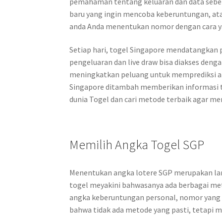
pemahaman tentang keluaran dan data seb
baru yang ingin mencoba keberuntungan, ata
anda Anda menentukan nomor dengan cara yan
Setiap hari, togel Singapore mendatangkan 
pengeluaran dan live draw bisa diakses den
meningkatkan peluang untuk memprediksi ang
Singapore ditambah memberikan informasi ter
dunia Togel dan cari metode terbaik agar m
Memilih Angka Togel SGP
Menentukan angka lotere SGP merupakan la
togel meyakini bahwasanya ada berbagai me
angka keberuntungan personal, nomor yang b
bahwa tidak ada metode yang pasti, tetapi m