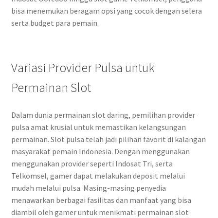
bisa menemukan beragam opsi yang cocok dengan selera
serta budget para pemain.
Variasi Provider Pulsa untuk
Permainan Slot
Dalam dunia permainan slot daring, pemilihan provider
pulsa amat krusial untuk memastikan kelangsungan
permainan. Slot pulsa telah jadi pilihan favorit di kalangan
masyarakat pemain Indonesia. Dengan menggunakan
menggunakan provider seperti Indosat Tri, serta
Telkomsel, gamer dapat melakukan deposit melalui
mudah melalui pulsa. Masing-masing penyedia
menawarkan berbagai fasilitas dan manfaat yang bisa
diambil oleh gamer untuk menikmati permainan slot