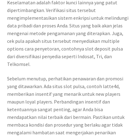
Keselamatan adalah faktor kunci lainnya yang patut
dipertimbangkan. Verifikasi situs tersebut
mengimplementasikan sistem enkripsi untuk melindungi
data pribadi dan proses Anda. Situs yang baik akan jelas
mengenai metode pengamanan yang diterapkan. Juga,
cek pula apakah situs tersebut menyediakan multiple
options cara penyetoran, contohnya slot deposit pulsa
dari diversifikasi penyedia seperti Indosat, Tri, dan
Telkomsel.
Sebelum menutup, perhatikan penawaran dan promosi
yang ditawarkan. Ada situs slot pulsa, contoh latte4d,
memberikan insentif yang menarik untuk new players
maupun loyal players. Perbandingan insentif dan
ketentuannya sangat penting, agar Anda bisa
mendapatkan nilai terbaik dari bermain. Pastikan untuk
membaca kondisi dan prosedur yang berlaku agar tidak
mengalami hambatan saat mengerjakan penarikan