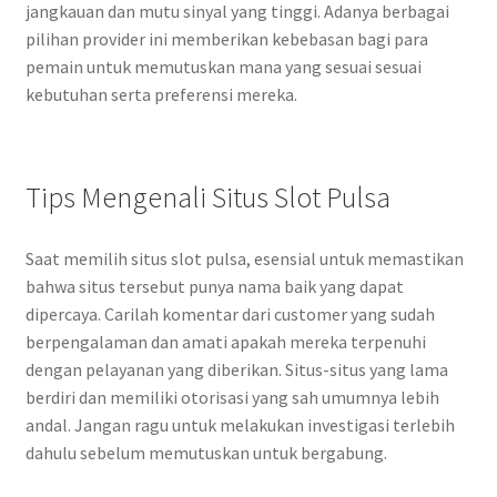
jangkauan dan mutu sinyal yang tinggi. Adanya berbagai
pilihan provider ini memberikan kebebasan bagi para
pemain untuk memutuskan mana yang sesuai sesuai
kebutuhan serta preferensi mereka.
Tips Mengenali Situs Slot Pulsa
Saat memilih situs slot pulsa, esensial untuk memastikan
bahwa situs tersebut punya nama baik yang dapat
dipercaya. Carilah komentar dari customer yang sudah
berpengalaman dan amati apakah mereka terpenuhi
dengan pelayanan yang diberikan. Situs-situs yang lama
berdiri dan memiliki otorisasi yang sah umumnya lebih
andal. Jangan ragu untuk melakukan investigasi terlebih
dahulu sebelum memutuskan untuk bergabung.