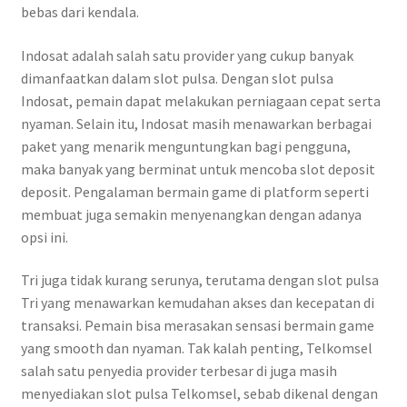
bebas dari kendala.
Indosat adalah salah satu provider yang cukup banyak
dimanfaatkan dalam slot pulsa. Dengan slot pulsa
Indosat, pemain dapat melakukan perniagaan cepat serta
nyaman. Selain itu, Indosat masih menawarkan berbagai
paket yang menarik menguntungkan bagi pengguna,
maka banyak yang berminat untuk mencoba slot deposit
deposit. Pengalaman bermain game di platform seperti
membuat juga semakin menyenangkan dengan adanya
opsi ini.
Tri juga tidak kurang serunya, terutama dengan slot pulsa
Tri yang menawarkan kemudahan akses dan kecepatan di
transaksi. Pemain bisa merasakan sensasi bermain game
yang smooth dan nyaman. Tak kalah penting, Telkomsel
salah satu penyedia provider terbesar di juga masih
menyediakan slot pulsa Telkomsel, sebab dikenal dengan