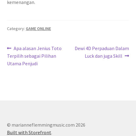
kemenangan.
Category:
GAME ONLINE
Post
Previous
Next
Apa alasan Jenius Toto
Dewi 4D Perpaduan Dalam
post:
post:
Terpilih sebagai Pilihan
Luck dan juga Skill
navigation
Utama Penjudi
© marianneflemmingmusic.com 2026
Built with Storefront
.