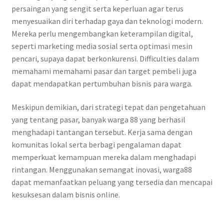
persaingan yang sengit serta keperluan agar terus
menyesuaikan diri terhadap gaya dan teknologi modern.
Mereka perlu mengembangkan keterampilan digital,
seperti marketing media sosial serta optimasi mesin
pencari, supaya dapat berkonkurensi. Difficulties dalam
memahami memahami pasar dan target pembeli juga
dapat mendapatkan pertumbuhan bisnis para warga.
Meskipun demikian, dari strategi tepat dan pengetahuan
yang tentang pasar, banyak warga 88 yang berhasil
menghadapi tantangan tersebut. Kerja sama dengan
komunitas lokal serta berbagi pengalaman dapat
memperkuat kemampuan mereka dalam menghadapi
rintangan. Menggunakan semangat inovasi, warga88
dapat memanfaatkan peluang yang tersedia dan mencapai
kesuksesan dalam bisnis online.