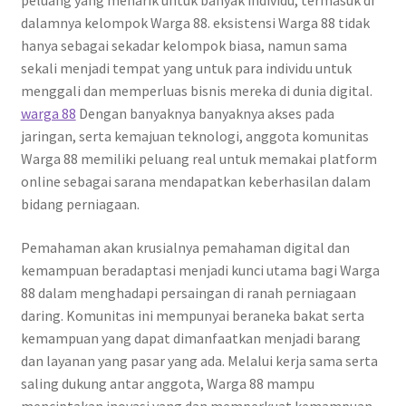
peluang yang menarik untuk banyak individu, termasuk di
dalamnya kelompok Warga 88. eksistensi Warga 88 tidak
hanya sebagai sekadar kelompok biasa, namun sama
sekali menjadi tempat yang untuk para individu untuk
menggali dan memperluas bisnis mereka di dunia digital.
warga 88
Dengan banyaknya banyaknya akses pada
jaringan, serta kemajuan teknologi, anggota komunitas
Warga 88 memiliki peluang real untuk memakai platform
online sebagai sarana mendapatkan keberhasilan dalam
bidang perniagaan.
Pemahaman akan krusialnya pemahaman digital dan
kemampuan beradaptasi menjadi kunci utama bagi Warga
88 dalam menghadapi persaingan di ranah perniagaan
daring. Komunitas ini mempunyai beraneka bakat serta
kemampuan yang dapat dimanfaatkan menjadi barang
dan layanan yang pasar yang ada. Melalui kerja sama serta
saling dukung antar anggota, Warga 88 mampu
menciptakan inovasi yang dan memperkuat kemampuan