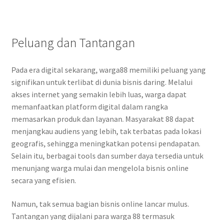
Peluang dan Tantangan
Pada era digital sekarang, warga88 memiliki peluang yang
signifikan untuk terlibat di dunia bisnis daring. Melalui
akses internet yang semakin lebih luas, warga dapat
memanfaatkan platform digital dalam rangka
memasarkan produk dan layanan. Masyarakat 88 dapat
menjangkau audiens yang lebih, tak terbatas pada lokasi
geografis, sehingga meningkatkan potensi pendapatan.
Selain itu, berbagai tools dan sumber daya tersedia untuk
menunjang warga mulai dan mengelola bisnis online
secara yang efisien.
Namun, tak semua bagian bisnis online lancar mulus.
Tantangan yang dijalani para warga 88 termasuk