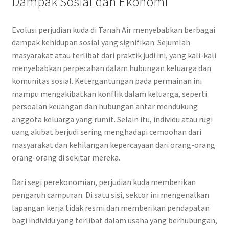
Dampak Sosial dan Ekonomi
Evolusi perjudian kuda di Tanah Air menyebabkan berbagai
dampak kehidupan sosial yang signifikan. Sejumlah
masyarakat atau terlibat dari praktik judi ini, yang kali-kali
menyebabkan perpecahan dalam hubungan keluarga dan
komunitas sosial. Ketergantungan pada permainan ini
mampu mengakibatkan konflik dalam keluarga, seperti
persoalan keuangan dan hubungan antar mendukung
anggota keluarga yang rumit. Selain itu, individu atau rugi
uang akibat berjudi sering menghadapi cemoohan dari
masyarakat dan kehilangan kepercayaan dari orang-orang
orang-orang di sekitar mereka.
Dari segi perekonomian, perjudian kuda memberikan
pengaruh campuran. Di satu sisi, sektor ini mengenalkan
lapangan kerja tidak resmi dan memberikan pendapatan
bagi individu yang terlibat dalam usaha yang berhubungan,