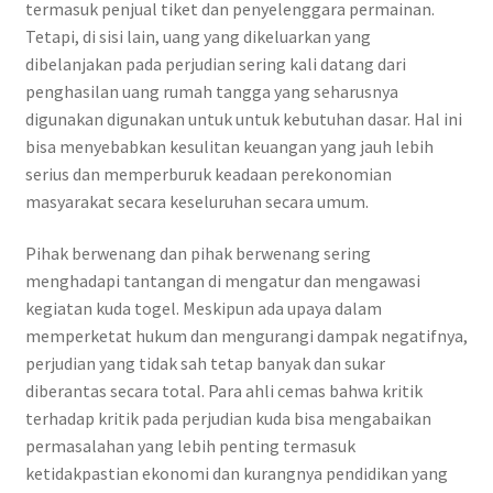
termasuk penjual tiket dan penyelenggara permainan.
Tetapi, di sisi lain, uang yang dikeluarkan yang
dibelanjakan pada perjudian sering kali datang dari
penghasilan uang rumah tangga yang seharusnya
digunakan digunakan untuk untuk kebutuhan dasar. Hal ini
bisa menyebabkan kesulitan keuangan yang jauh lebih
serius dan memperburuk keadaan perekonomian
masyarakat secara keseluruhan secara umum.
Pihak berwenang dan pihak berwenang sering
menghadapi tantangan di mengatur dan mengawasi
kegiatan kuda togel. Meskipun ada upaya dalam
memperketat hukum dan mengurangi dampak negatifnya,
perjudian yang tidak sah tetap banyak dan sukar
diberantas secara total. Para ahli cemas bahwa kritik
terhadap kritik pada perjudian kuda bisa mengabaikan
permasalahan yang lebih penting termasuk
ketidakpastian ekonomi dan kurangnya pendidikan yang