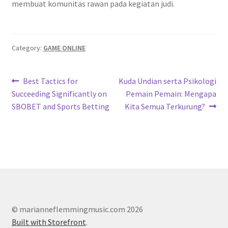
membuat komunitas rawan pada kegiatan judi.
Category:
GAME ONLINE
Post
Previous
Next
Best Tactics for
Kuda Undian serta Psikologi
post:
post:
Succeeding Significantly on
Pemain Pemain: Mengapa
navigation
SBOBET and Sports Betting
Kita Semua Terkurung?
© marianneflemmingmusic.com 2026
Built with Storefront
.