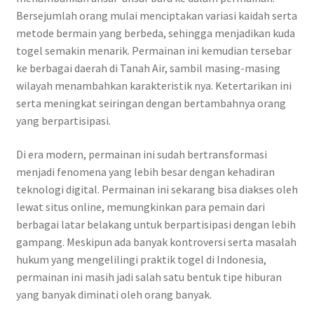
Bersejumlah orang mulai menciptakan variasi kaidah serta
metode bermain yang berbeda, sehingga menjadikan kuda
togel semakin menarik. Permainan ini kemudian tersebar
ke berbagai daerah di Tanah Air, sambil masing-masing
wilayah menambahkan karakteristik nya. Ketertarikan ini
serta meningkat seiringan dengan bertambahnya orang
yang berpartisipasi.
Di era modern, permainan ini sudah bertransformasi
menjadi fenomena yang lebih besar dengan kehadiran
teknologi digital. Permainan ini sekarang bisa diakses oleh
lewat situs online, memungkinkan para pemain dari
berbagai latar belakang untuk berpartisipasi dengan lebih
gampang. Meskipun ada banyak kontroversi serta masalah
hukum yang mengelilingi praktik togel di Indonesia,
permainan ini masih jadi salah satu bentuk tipe hiburan
yang banyak diminati oleh orang banyak.