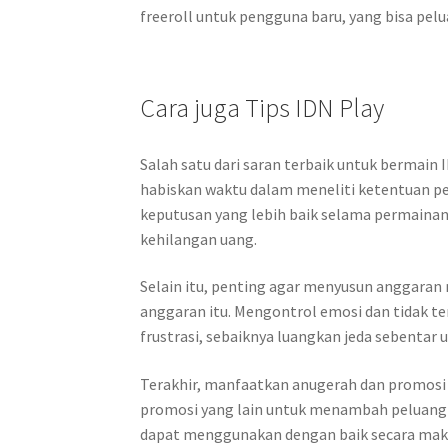
freeroll untuk pengguna baru, yang bisa pel
Cara juga Tips IDN Play
Salah satu dari saran terbaik untuk berma
habiskan waktu dalam meneliti ketentuan p
keputusan yang lebih baik selama permainan
kehilangan uang.
Selain itu, penting agar menyusun anggaran
anggaran itu. Mengontrol emosi dan tidak te
frustrasi, sebaiknya luangkan jeda sebenta
Terakhir, manfaatkan anugerah dan promosi y
promosi yang lain untuk menambah peluang 
dapat menggunakan dengan baik secara mak