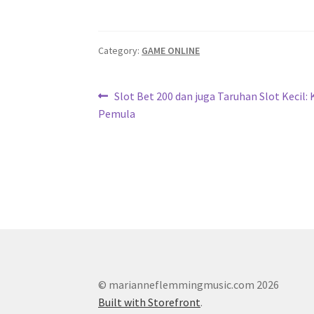
Category:
GAME ONLINE
Post
Previous
Slot Bet 200 dan juga Taruhan Slot Kecil
post:
Pemula
navigation
© marianneflemmingmusic.com 2026
Built with Storefront
.