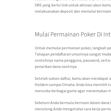
SMS yang berisi link untuk aktivasi akun kam
melaksanakan deposit dan memulai bermain 
Mulai Permainan Poker Di In
Untuk memulai permainan poker, langkah pert
Tahapan pendaftaran umumnya sangat mudah s
contohnya nama pengguna, password, serta 
penarikan dana nantinya.
Setelah sukses daftar, kamu akan mendapat a
Holdem sampai Omaha. Anda bisa memilih tabe
mencoba berbagai game agar menemukan ma
Sebelum Anda bermula bermain dalam dana su
menolong Anda mengetahui cara kerja permai