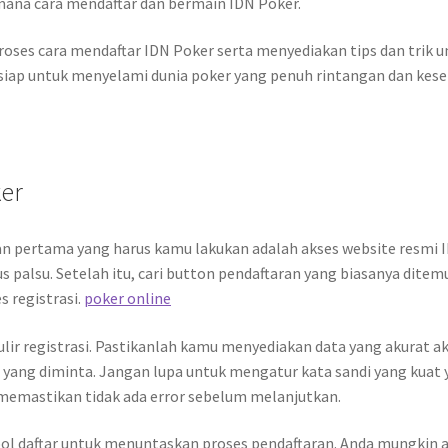
mana cara mendaftar dan bermain IDN Poker.
roses cara mendaftar IDN Poker serta menyediakan tips dan tri
n siap untuk menyelami dunia poker yang penuh rintangan dan kese
ker
n pertama yang harus kamu lakukan adalah akses website resmi 
s palsu. Setelah itu, cari button pendaftaran yang biasanya dite
 registrasi.
poker online
lir registrasi. Pastikanlah kamu menyediakan data yang akurat a
ai yang diminta. Jangan lupa untuk mengatur kata sandi yang kua
 memastikan tidak ada error sebelum melanjutkan.
bol daftar untuk menuntaskan proses pendaftaran. Anda mungkin 