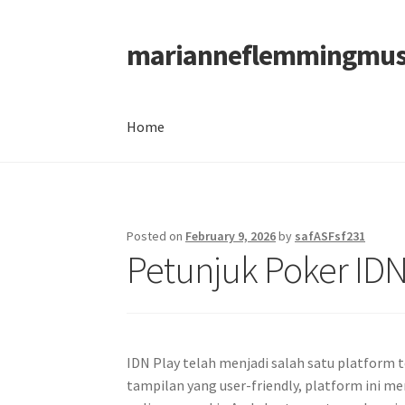
marianneflemmingmus
Skip
Skip
to
to
navigation
content
Home
Home
Posted on
February 9, 2026
by
safASFsf231
Petunjuk Poker IDN
IDN Play telah menjadi salah satu platform
tampilan yang user-friendly, platform ini 