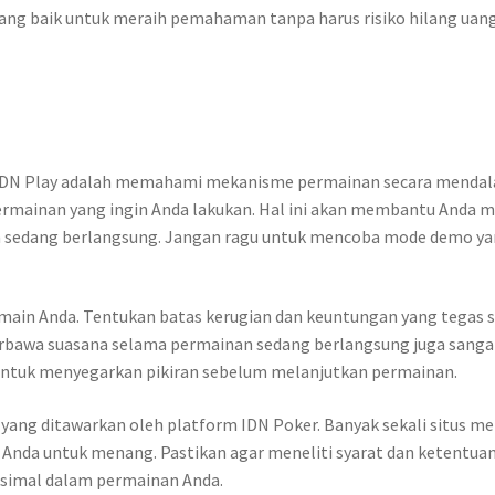
uang baik untuk meraih pemahaman tanpa harus risiko hilang uang
in IDN Play adalah memahami mekanisme permainan secara menda
ermainan yang ingin Anda lakukan. Hal ini akan membantu Anda 
 sedang berlangsung. Jangan ragu untuk mencoba mode demo yang
 main Anda. Tentukan batas kerugian dan keuntungan yang tegas 
rbawa suasana selama permainan sedang berlangsung juga sangat 
r untuk menyegarkan pikiran sebelum melanjutkan permainan.
ang ditawarkan oleh platform IDN Poker. Banyak sekali situs men
Anda untuk menang. Pastikan agar meneliti syarat dan ketentua
simal dalam permainan Anda.