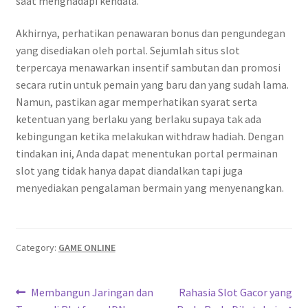
saat menghadapi kendala.
Akhirnya, perhatikan penawaran bonus dan pengundegan
yang disediakan oleh portal. Sejumlah situs slot
terpercaya menawarkan insentif sambutan dan promosi
secara rutin untuk pemain yang baru dan yang sudah lama.
Namun, pastikan agar memperhatikan syarat serta
ketentuan yang berlaku yang berlaku supaya tak ada
kebingungan ketika melakukan withdraw hadiah. Dengan
tindakan ini, Anda dapat menentukan portal permainan
slot yang tidak hanya dapat diandalkan tapi juga
menyediakan pengalaman bermain yang menyenangkan.
Category:
GAME ONLINE
Post
Previous
Next
Membangun Jaringan dan
Rahasia Slot Gacor yang