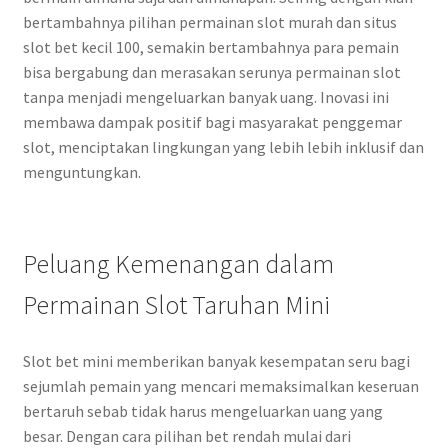
bertambahnya pilihan permainan slot murah dan situs
slot bet kecil 100, semakin bertambahnya para pemain
bisa bergabung dan merasakan serunya permainan slot
tanpa menjadi mengeluarkan banyak uang. Inovasi ini
membawa dampak positif bagi masyarakat penggemar
slot, menciptakan lingkungan yang lebih lebih inklusif dan
menguntungkan.
Peluang Kemenangan dalam
Permainan Slot Taruhan Mini
Slot bet mini memberikan banyak kesempatan seru bagi
sejumlah pemain yang mencari memaksimalkan keseruan
bertaruh sebab tidak harus mengeluarkan uang yang
besar. Dengan cara pilihan bet rendah mulai dari