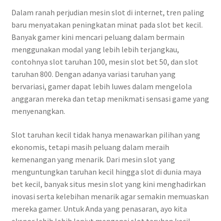
Dalam ranah perjudian mesin slot di internet, tren paling
baru menyatakan peningkatan minat pada slot bet kecil.
Banyak gamer kini mencari peluang dalam bermain
menggunakan modal yang lebih lebih terjangkau,
contohnya slot taruhan 100, mesin slot bet 50, dan slot
taruhan 800. Dengan adanya variasi taruhan yang
bervariasi, gamer dapat lebih luwes dalam mengelola
anggaran mereka dan tetap menikmati sensasi game yang
menyenangkan.
Slot taruhan kecil tidak hanya menawarkan pilihan yang
ekonomis, tetapi masih peluang dalam meraih
kemenangan yang menarik. Dari mesin slot yang
menguntungkan taruhan kecil hingga slot di dunia maya
bet kecil, banyak situs mesin slot yang kini menghadirkan
inovasi serta kelebihan menarik agar semakin memuaskan
mereka gamer. Untuk Anda yang penasaran, ayo kita
ekspor lebih lebih lanjut mengenai slot taruhan kecil