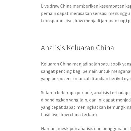
Live draw China memberikan kesempatan kepa
pemain dapat merasakan sensasi menunggu h
transparan, live draw menjadi jaminan bagi 
Analisis Keluaran China
Keluaran China menjadi salah satu topik yang
sangat penting bagi pemain untuk menganal
yang berpotensi muncul di undian berikutn
Selama beberapa periode, analisis terhadap
dibandingkan yang lain, dan ini dapat menj
yang tepat dapat meningkatkan kemungkinan 
hasil live draw china terbaru.
Namun, meskipun analisis dan penggunaan d