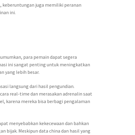
n, keberuntungan juga memiliki peranan
nan ini.
 diumumkan, para pemain dapat segera
asi ini sangat penting untuk meningkatkan
 yang lebih besar.
asi langsung dari hasil pengundian.
cara real-time dan merasakan adrenalin saat
el, karena mereka bisa berbagi pengalaman
n dapat menyebabkan kekecewaan dan bahkan
n bijak. Meskipun data china dan hasil yang