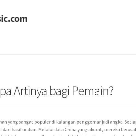
ic.com
Apa Artinya bagi Pemain?
inan yang sangat populer di kalangan penggemar judi angka. Seti
 dari hasil undian. Melalui data China yang akurat, mereka beru