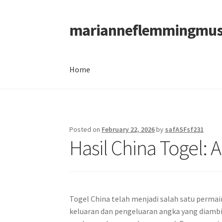
marianneflemmingmus
Skip
Skip
to
to
navigation
content
Home
Home
Posted on
February 22, 2026
by
safASFsf231
Hasil China Togel: 
Togel China telah menjadi salah satu perma
keluaran dan pengeluaran angka yang diambil