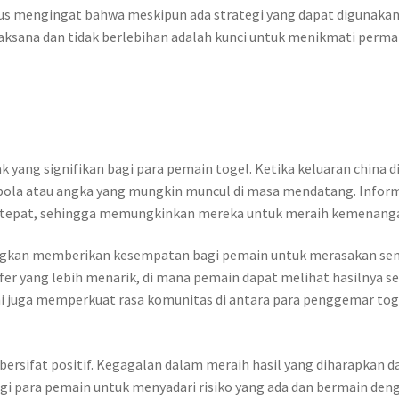
harus mengingat bahwa meskipun ada strategi yang dapat digunaka
jaksana dan tidak berlebihan adalah kunci untuk menikmati permai
k yang signifikan bagi para pemain togel. Ketika keluaran china
pola atau angka yang mungkin muncul di masa mendatang. Inform
tepat, sehingga memungkinkan mereka untuk meraih kemenangan
ayangkan memberikan kesempatan bagi pemain untuk merasakan sens
er yang lebih menarik, di mana pemain dapat melihat hasilnya se
i juga memperkuat rasa komunitas di antara para penggemar tog
 bersifat positif. Kegagalan dalam meraih hasil yang diharapka
i para pemain untuk menyadari risiko yang ada dan bermain denga