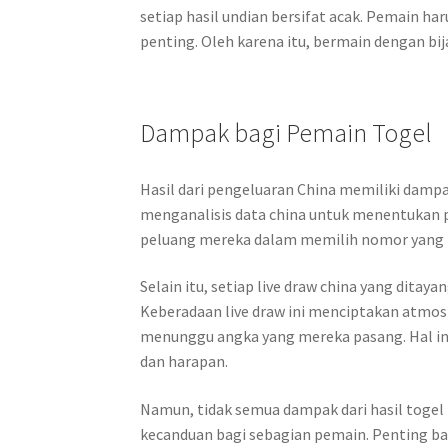
setiap hasil undian bersifat acak. Pemain 
penting. Oleh karena itu, bermain dengan bi
Dampak bagi Pemain Togel
Hasil dari pengeluaran China memiliki dampa
menganalisis data china untuk menentukan 
peluang mereka dalam memilih nomor yang 
Selain itu, setiap live draw china yang dit
Keberadaan live draw ini menciptakan atmosf
menunggu angka yang mereka pasang. Hal in
dan harapan.
Namun, tidak semua dampak dari hasil togel
kecanduan bagi sebagian pemain. Penting bag