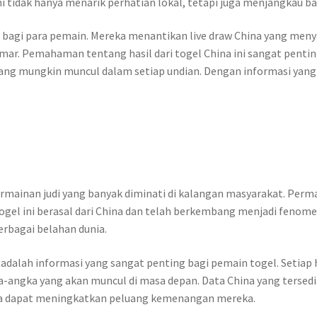
 tidak hanya menarik perhatian lokal, tetapi juga menjangkau ba
ma bagi para pemain. Mereka menantikan live draw China yang men
ar. Pemahaman tentang hasil dari togel China ini sangat penti
yang mungkin muncul dalam setiap undian. Dengan informasi yan
rmainan judi yang banyak diminati di kalangan masyarakat. Perm
el ini berasal dari China dan telah berkembang menjadi fenome
berbagai belahan dunia.
 adalah informasi yang sangat penting bagi pemain togel. Setiap 
angka yang akan muncul di masa depan. Data China yang tersedia
eka dapat meningkatkan peluang kemenangan mereka.