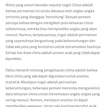
Mitos yang umum beredar seputar togel China adalah
bahwa permainan ini selalu dikuasai oleh angka-angka
tertentu yang dianggap ‘beruntung’. Banyak pemain
percaya bahwa dengan mengikuti pola keluaran china
sebelumnya, mereka bisa memprediksi angka yang akan
muncul. Namun, kenyataannya, togel adalah permainan
yang sepenuhnya bergantung pada keberuntungan dan
tidak ada pola yang konsisten untuk meramalkan hasilnya.
Setiap live draw china adalah proses acak yang tidak dapat
diprediksi.
Fakta menarik tentang pengeluaran china adalah bahwa
data china yang ada dapat digunakan untuk analisis
statistik. Meskipun togel adalah permainan
keberuntungan, beberapa pemain mencoba menganalisis
data keluaran china untuk menemukan angka-angka yang
sering muncul. Namun, meskipun analisis ini dapat
memberikan wawasan, tetap saja hasilnya bersifat acak