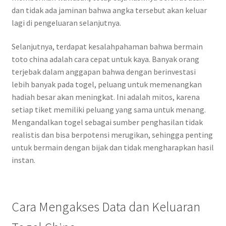
dan tidak ada jaminan bahwa angka tersebut akan keluar
lagi di pengeluaran selanjutnya.
Selanjutnya, terdapat kesalahpahaman bahwa bermain
toto china adalah cara cepat untuk kaya. Banyak orang
terjebak dalam anggapan bahwa dengan berinvestasi
lebih banyak pada togel, peluang untuk memenangkan
hadiah besar akan meningkat. Ini adalah mitos, karena
setiap tiket memiliki peluang yang sama untuk menang.
Mengandalkan togel sebagai sumber penghasilan tidak
realistis dan bisa berpotensi merugikan, sehingga penting
untuk bermain dengan bijak dan tidak mengharapkan hasil
instan.
Cara Mengakses Data dan Keluaran