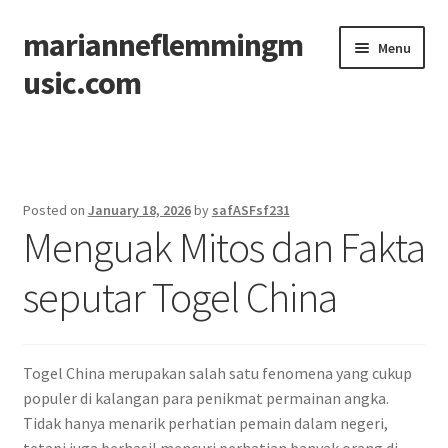
marianneflemmingm
Skip
Skip
Menu
to
to
usic.com
navigation
content
Home
Posted on
January 18, 2026
by
safASFsf231
Menguak Mitos dan Fakta
seputar Togel China
Togel China merupakan salah satu fenomena yang cukup
populer di kalangan para penikmat permainan angka.
Tidak hanya menarik perhatian pemain dalam negeri,