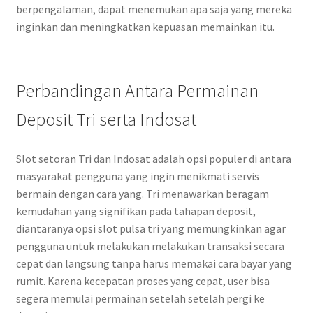
berpengalaman, dapat menemukan apa saja yang mereka
inginkan dan meningkatkan kepuasan memainkan itu.
Perbandingan Antara Permainan
Deposit Tri serta Indosat
Slot setoran Tri dan Indosat adalah opsi populer di antara
masyarakat pengguna yang ingin menikmati servis
bermain dengan cara yang. Tri menawarkan beragam
kemudahan yang signifikan pada tahapan deposit,
diantaranya opsi slot pulsa tri yang memungkinkan agar
pengguna untuk melakukan melakukan transaksi secara
cepat dan langsung tanpa harus memakai cara bayar yang
rumit. Karena kecepatan proses yang cepat, user bisa
segera memulai permainan setelah setelah pergi ke