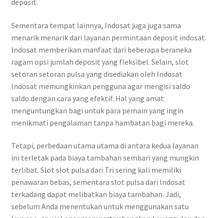
deposit.
Sementara tempat lainnya, Indosat juga juga sama
menarik menarik dari layanan permintaan deposit indosat.
Indosat memberikan manfaat dari beberapa beraneka
ragam opsi jumlah deposit yang fleksibel. Selain, slot
setoran setoran pulsa yang disediakan oleh Indosat
Indosat memungkinkan pengguna agar mengisi saldo
saldo dengan cara yang efektif. Hal yang amat
menguntungkan bagi untuk para pemain yang ingin
menikmati pengalaman tanpa hambatan bagi mereka.
Tetapi, perbedaan utama utama di antara kedua layanan
ini terletak pada biaya tambahan sembari yang mungkin
terlibat. Slot slot pulsa dari Tri sering kali memiliki
penawaran bebas, sementara slot pulsa dari Indosat
terkadang dapat melibatkan biaya tambahan. Jadi,
sebelum Anda menentukan untuk menggunakan satu