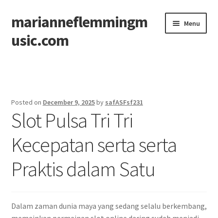
marianneflemmingm
Skip
Skip
Menu
to
to
usic.com
navigation
content
Home
Posted on
December 9, 2025
by
safASFsf231
Slot Pulsa Tri Tri
Kecepatan serta serta
Praktis dalam Satu
Dalam zaman dunia maya yang sedang selalu berkembang,