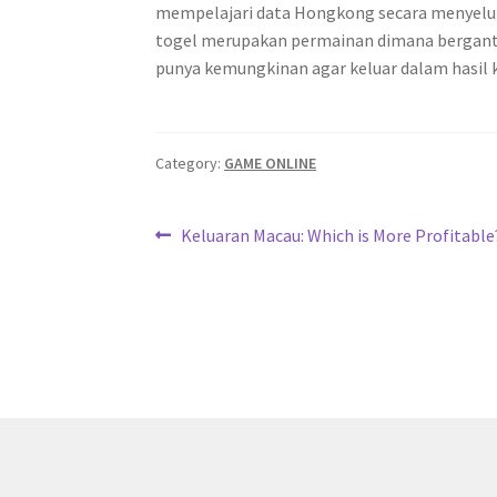
mempelajari data Hongkong secara menyeluru
togel merupakan permainan dimana bergant
punya kemungkinan agar keluar dalam hasil 
Category:
GAME ONLINE
Post
Previous
Keluaran Macau: Which is More Profitable
post:
navigation