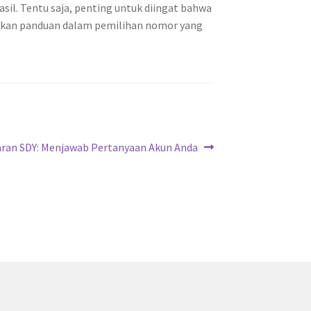
l. Tentu saja, penting untuk diingat bahwa
ikan panduan dalam pemilihan nomor yang
ran SDY: Menjawab Pertanyaan Akun Anda