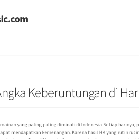
ic.com
Angka Keberuntungan di Hari
ainan yang paling paling diminati di Indonesia. Setiap harinya
apat mendapatkan kemenangan. Karena hasil HK yang rutin rutin