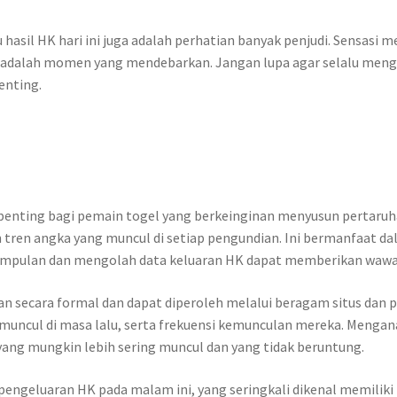
asil HK hari ini juga adalah perhatian banyak penjudi. Sensasi m
h adalah momen yang mendebarkan. Jangan lupa agar selalu mengi
enting.
 penting bagi pemain togel yang berkeinginan menyusun pertar
an tren angka yang muncul di setiap pengundian. Ini bermanfaat
. Kumpulan dan mengolah data keluaran HK dapat memberikan wawa
an secara formal dan dapat diperoleh melalui beragam situs dan p
cul di masa lalu, serta frekuensi kemunculan mereka. Menganali
yang mungkin lebih sering muncul dan yang tidak beruntung.
 pengeluaran HK pada malam ini, yang seringkali dikenal memiliki