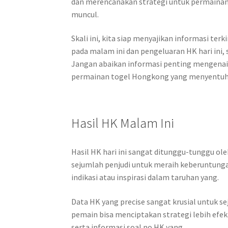
dan merencanakan strategi untuk permainan 
muncul.
Skali ini, kita siap menyajikan informasi te
pada malam ini dan pengeluaran HK hari in
Jangan abaikan informasi penting mengenai 
permainan togel Hongkong yang menyentuh 
Hasil HK Malam Ini
Hasil HK hari ini sangat ditunggu-tunggu o
sejumlah penjudi untuk meraih keberuntunga
indikasi atau inspirasi dalam taruhan yang.
Data HK yang precise sangat krusial untuk s
pemain bisa menciptakan strategi lebih efe
serta informasi soal no HK yang.