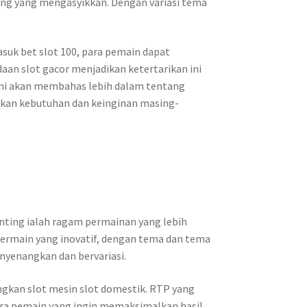
ng yang mengasyikkan. Dengan variasi tema
asuk bet slot 100, para pemain dapat
an slot gacor menjadikan ketertarikan ini
ini akan membahas lebih dalam tentang
arkan kebutuhan dan keinginan masing-
nting ialah ragam permainan yang lebih
ermain yang inovatif, dengan tema dan tema
nyenangkan dan bervariasi.
ingkan slot mesin slot domestik. RTP yang
para pemain yang ingin memaksimalkan hasil