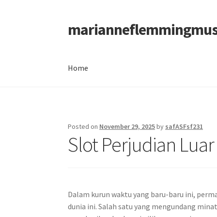
marianneflemmingmus
Skip
Skip
to
to
navigation
content
Home
Home
Posted on
November 29, 2025
by
safASFsf231
Slot Perjudian Lua
Dalam kurun waktu yang baru-baru ini, perma
dunia ini. Salah satu yang mengundang minat a