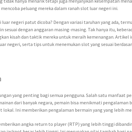
g tidak hanya menarik tetapi juga menjanjikan kesempatan mena
k mencoba peluang mereka dalam ranah slot luar negeri ini.
 luar negeri patut dicoba? Dengan variasi taruhan yang ada, term
sesuai dengan anggaran masing-masing. Tak hanya itu, keberada
n kisah dan taktik mereka untuk meraih kemenangan. Artikel 
uar negeri, serta tips untuk menemukan slot yang sesuai berdas
a
ungan yang penting bagi semua pengguna. Salah satu manfaat pe
inan dari banyak negara, pemain bisa menikmati pengalaman b
lot lokal. Ini memberikan pengalaman bermain yang yang lebih me
memberikan angka return to player (RTP) yang lebih tinggi diband
n jackpot besar lebih tinggi. Ini merupakan nilai tambah bagi 