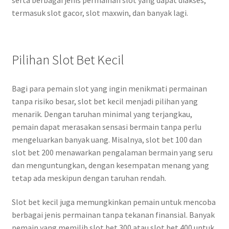
termasuk slot gacor, slot maxwin, dan banyak lagi.
Pilihan Slot Bet Kecil
Bagi para pemain slot yang ingin menikmati permainan
tanpa risiko besar, slot bet kecil menjadi pilihan yang
menarik. Dengan taruhan minimal yang terjangkau,
pemain dapat merasakan sensasi bermain tanpa perlu
mengeluarkan banyak uang. Misalnya, slot bet 100 dan
slot bet 200 menawarkan pengalaman bermain yang seru
dan menguntungkan, dengan kesempatan menang yang
tetap ada meskipun dengan taruhan rendah.
Slot bet kecil juga memungkinkan pemain untuk mencoba
berbagai jenis permainan tanpa tekanan finansial. Banyak
pemain yang memilih slot bet 300 atau slot bet 400 untuk