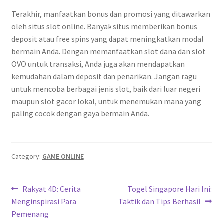
Terakhir, manfaatkan bonus dan promosi yang ditawarkan
oleh situs slot online. Banyak situs memberikan bonus
deposit atau free spins yang dapat meningkatkan modal
bermain Anda. Dengan memanfaatkan slot dana dan slot
OVO untuk transaksi, Anda juga akan mendapatkan
kemudahan dalam deposit dan penarikan. Jangan ragu
untuk mencoba berbagai jenis slot, baik dari luar negeri
maupun slot gacor lokal, untuk menemukan mana yang
paling cocok dengan gaya bermain Anda.
Category:
GAME ONLINE
Post
Previous
Next
Rakyat 4D: Cerita
Togel Singapore Hari Ini:
post:
post:
Menginspirasi Para
Taktik dan Tips Berhasil
navigation
Pemenang