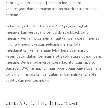
penting dalam dunia perjudian online, di mana
kepercayaan dan keamanan adalah prioritas utama bagi
pemain.
Tidak hanya itu, Slot Dana dan OVO juga seringkali
menawarkan berbagai promosi dan cashback yang
menarik. Pemain bisa memanfaatkan penawaran spesial
ini untuk meningkatkan peluang mereka dalam
mendapatkan kemenangan lebih besar, termasuk
kesempatan dalam bermain slot gacor atau slot gampang
menang. Dengan adanya berbagai keuntungan ini, Slot
Dana dan OVO menjadi pilihan favorit bagi banyak pemain
yang ingin merasakan pengalaman bermain yang lebih
praktis dan menyenangkan.
Situs Slot Online Terpercaya