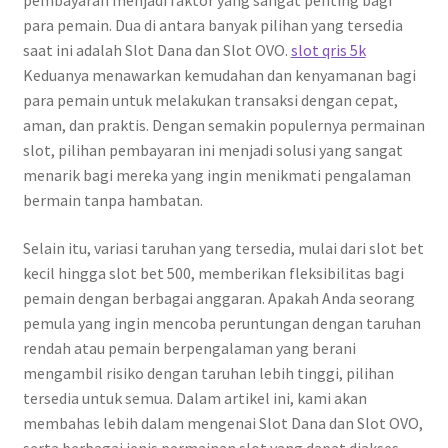
pembayaran menjadi faktor yang sangat penting bagi
para pemain. Dua di antara banyak pilihan yang tersedia
saat ini adalah Slot Dana dan Slot OVO.
slot qris 5k
Keduanya menawarkan kemudahan dan kenyamanan bagi
para pemain untuk melakukan transaksi dengan cepat,
aman, dan praktis. Dengan semakin populernya permainan
slot, pilihan pembayaran ini menjadi solusi yang sangat
menarik bagi mereka yang ingin menikmati pengalaman
bermain tanpa hambatan.
Selain itu, variasi taruhan yang tersedia, mulai dari slot bet
kecil hingga slot bet 500, memberikan fleksibilitas bagi
pemain dengan berbagai anggaran. Apakah Anda seorang
pemula yang ingin mencoba peruntungan dengan taruhan
rendah atau pemain berpengalaman yang berani
mengambil risiko dengan taruhan lebih tinggi, pilihan
tersedia untuk semua. Dalam artikel ini, kami akan
membahas lebih dalam mengenai Slot Dana dan Slot OVO,
serta berbagai jenis permainan slot yang dapat diakses,