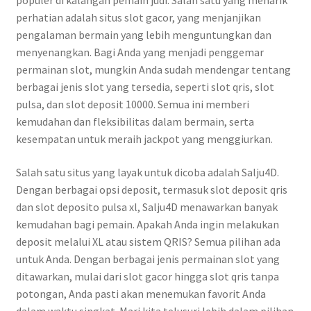
populer di kalangan pemain judi. Salah satu yang menarik
perhatian adalah situs slot gacor, yang menjanjikan
pengalaman bermain yang lebih menguntungkan dan
menyenangkan. Bagi Anda yang menjadi penggemar
permainan slot, mungkin Anda sudah mendengar tentang
berbagai jenis slot yang tersedia, seperti slot qris, slot
pulsa, dan slot deposit 10000. Semua ini memberi
kemudahan dan fleksibilitas dalam bermain, serta
kesempatan untuk meraih jackpot yang menggiurkan.
Salah satu situs yang layak untuk dicoba adalah Salju4D.
Dengan berbagai opsi deposit, termasuk slot deposit qris
dan slot deposito pulsa xl, Salju4D menawarkan banyak
kemudahan bagi pemain. Apakah Anda ingin melakukan
deposit melalui XL atau sistem QRIS? Semua pilihan ada
untuk Anda. Dengan berbagai jenis permainan slot yang
ditawarkan, mulai dari slot gacor hingga slot qris tanpa
potongan, Anda pasti akan menemukan favorit Anda
dalam waktu singkat. Mari kita telusuri lebih dalam pilihan