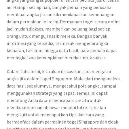
angka yang sangat populer di antara pecinta judi di tanah
air. Hampir setiap hari, banyak pemain yang berusaha
membuat angka jitu untuk mendapatkan kemenangan
dalam permainan lotre ini. Permainan togel secara online
jadi mudah diakses, memberikan peluang bagi setiap
orang untuk menguji nasib mereka. Dengan banyak
informasi yang tersedia, termasuk mengenai angka
keluaran, taksiran, hingga data hasil, para pemain dapat
meningkatkan kemungkinan mereka untuk sukses.
Dalam tulisan ini, kita akan diskusikan cara mengatur
angka jitu dalam togel Singapore. Mulai dari menganalisis
data hasil sebelumnya, mengetahui pola angka, sampai
menggunakan strategi yang tepat, semua ini dapat
menolong Anda dalam mencapai cita-cita untuk
mendapatkan hadiah besar melalui lotre. Teruslah
mengikuti untuk mendapatkan tips dan cara yang
bermanfaat dalam permainan togel Singapore dan tidak
lewatkan prediksi angka togel hari ini untuk menambah