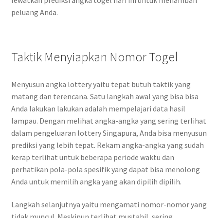
peluang Anda.
Taktik Menyiapkan Nomor Togel
Menyusun angka lottery yaitu tepat butuh taktik yang
matang dan terencana. Satu langkah awal yang bisa bisa
Anda lakukan lakukan adalah mempelajari data hasil
lampau. Dengan melihat angka-angka yang sering terlihat
dalam pengeluaran lottery Singapura, Anda bisa menyusun
prediksi yang lebih tepat. Rekam angka-angka yang sudah
kerap terlihat untuk beberapa periode waktu dan
perhatikan pola-pola spesifik yang dapat bisa menolong
Anda untuk memilih angka yang akan dipilih dipilih.
Langkah selanjutnya yaitu mengamati nomor-nomor yang
tidak muncul. Meskipun terlihat mustahil, sering