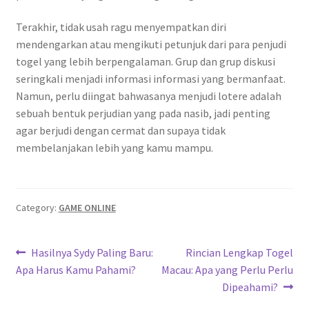
Terakhir, tidak usah ragu menyempatkan diri
mendengarkan atau mengikuti petunjuk dari para penjudi
togel yang lebih berpengalaman. Grup dan grup diskusi
seringkali menjadi informasi informasi yang bermanfaat.
Namun, perlu diingat bahwasanya menjudi lotere adalah
sebuah bentuk perjudian yang pada nasib, jadi penting
agar berjudi dengan cermat dan supaya tidak
membelanjakan lebih yang kamu mampu.
Category:
GAME ONLINE
Post
Previous
Next
Hasilnya Sydy Paling Baru:
Rincian Lengkap Togel
post:
post:
Apa Harus Kamu Pahami?
Macau: Apa yang Perlu Perlu
navigation
Dipeahami?