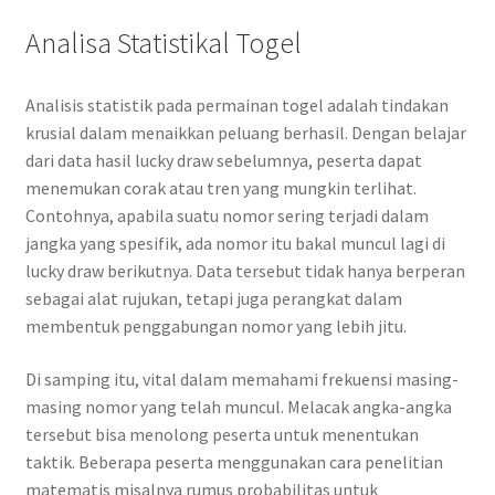
Analisa Statistikal Togel
Analisis statistik pada permainan togel adalah tindakan
krusial dalam menaikkan peluang berhasil. Dengan belajar
dari data hasil lucky draw sebelumnya, peserta dapat
menemukan corak atau tren yang mungkin terlihat.
Contohnya, apabila suatu nomor sering terjadi dalam
jangka yang spesifik, ada nomor itu bakal muncul lagi di
lucky draw berikutnya. Data tersebut tidak hanya berperan
sebagai alat rujukan, tetapi juga perangkat dalam
membentuk penggabungan nomor yang lebih jitu.
Di samping itu, vital dalam memahami frekuensi masing-
masing nomor yang telah muncul. Melacak angka-angka
tersebut bisa menolong peserta untuk menentukan
taktik. Beberapa peserta menggunakan cara penelitian
matematis misalnya rumus probabilitas untuk