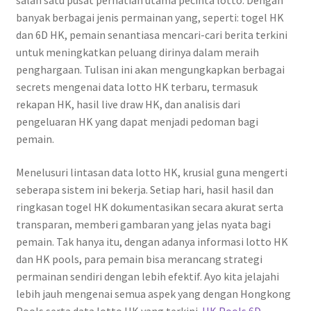
salah satu pusat perhatian utama pecinta lotto. Dengan
banyak berbagai jenis permainan yang, seperti: togel HK
dan 6D HK, pemain senantiasa mencari-cari berita terkini
untuk meningkatkan peluang dirinya dalam meraih
penghargaan. Tulisan ini akan mengungkapkan berbagai
secrets mengenai data lotto HK terbaru, termasuk
rekapan HK, hasil live draw HK, dan analisis dari
pengeluaran HK yang dapat menjadi pedoman bagi
pemain.
Menelusuri lintasan data lotto HK, krusial guna mengerti
seberapa sistem ini bekerja. Setiap hari, hasil hasil dan
ringkasan togel HK dokumentasikan secara akurat serta
transparan, memberi gambaran yang jelas nyata bagi
pemain. Tak hanya itu, dengan adanya informasi lotto HK
dan HK pools, para pemain bisa merancang strategi
permainan sendiri dengan lebih efektif. Ayo kita jelajahi
lebih jauh mengenai semua aspek yang dengan Hongkong
Pools serta data lotto HK yang terkini.
HK Pools 6D