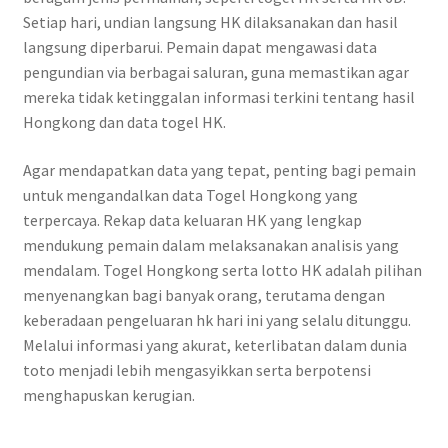
Setiap hari, undian langsung HK dilaksanakan dan hasil
langsung diperbarui. Pemain dapat mengawasi data
pengundian via berbagai saluran, guna memastikan agar
mereka tidak ketinggalan informasi terkini tentang hasil
Hongkong dan data togel HK.
Agar mendapatkan data yang tepat, penting bagi pemain
untuk mengandalkan data Togel Hongkong yang
terpercaya. Rekap data keluaran HK yang lengkap
mendukung pemain dalam melaksanakan analisis yang
mendalam. Togel Hongkong serta lotto HK adalah pilihan
menyenangkan bagi banyak orang, terutama dengan
keberadaan pengeluaran hk hari ini yang selalu ditunggu.
Melalui informasi yang akurat, keterlibatan dalam dunia
toto menjadi lebih mengasyikkan serta berpotensi
menghapuskan kerugian.