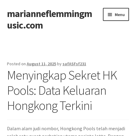
marianneflemmingm
Skip
Skip
Menu
to
to
usic.com
navigation
content
Home
Posted on
August 11, 2025
by
safASFsf231
Menyingkap Sekret HK
Pools: Data Keluaran
Hongkong Terkini
Dalam alam judi nombor, Hongkong Pools telah menjadi