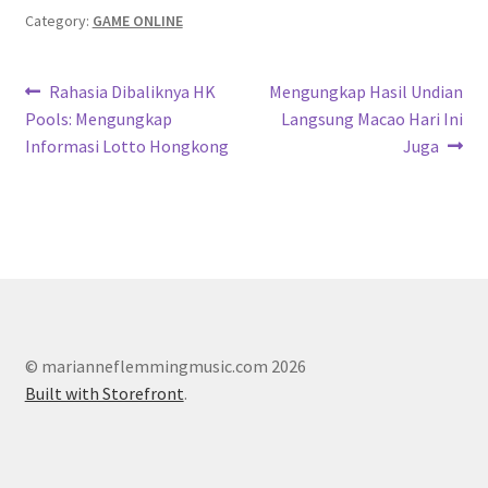
Category:
GAME ONLINE
Post
Previous
Next
Rahasia Dibaliknya HK
Mengungkap Hasil Undian
post:
post:
Pools: Mengungkap
Langsung Macao Hari Ini
navigation
Informasi Lotto Hongkong
Juga
© marianneflemmingmusic.com 2026
Built with Storefront
.