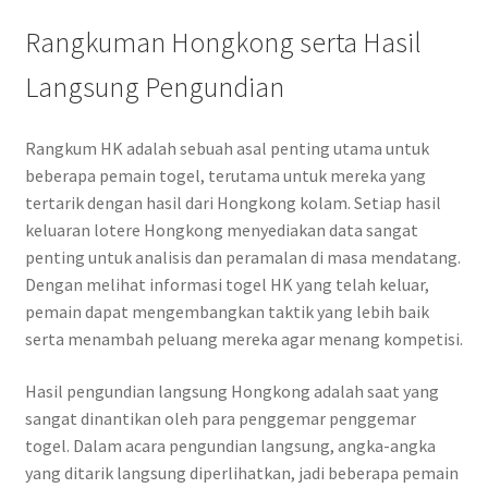
Rangkuman Hongkong serta Hasil
Langsung Pengundian
Rangkum HK adalah sebuah asal penting utama untuk
beberapa pemain togel, terutama untuk mereka yang
tertarik dengan hasil dari Hongkong kolam. Setiap hasil
keluaran lotere Hongkong menyediakan data sangat
penting untuk analisis dan peramalan di masa mendatang.
Dengan melihat informasi togel HK yang telah keluar,
pemain dapat mengembangkan taktik yang lebih baik
serta menambah peluang mereka agar menang kompetisi.
Hasil pengundian langsung Hongkong adalah saat yang
sangat dinantikan oleh para penggemar penggemar
togel. Dalam acara pengundian langsung, angka-angka
yang ditarik langsung diperlihatkan, jadi beberapa pemain