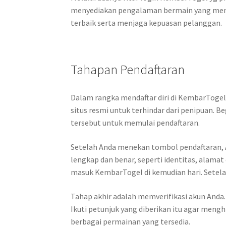
menyediakan pengalaman bermain yang meny
terbaik serta menjaga kepuasan pelanggan.
Tahapan Pendaftaran
Dalam rangka mendaftar diri di KembarTogel
situs resmi untuk terhindar dari penipuan. B
tersebut untuk memulai pendaftaran.
Setelah Anda menekan tombol pendaftaran, A
lengkap dan benar, seperti identitas, alamat
masuk KembarTogel di kemudian hari. Setela
Tahap akhir adalah memverifikasi akun Anda.
Ikuti petunjuk yang diberikan itu agar meng
berbagai permainan yang tersedia.