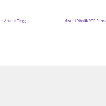
Next
an Akurasi Tinggi
Misteri Dibalik RTP Perm
post: