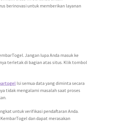
us berinovasi untuk memberikan layanan
KembarTogel. Jangan lupa Anda masuk ke
a terletak di bagian atas situs. Klik tombol
bartogel
Isi semua data yang diminta secara
upaya tidak mengalami masalah saat proses
kan.
gkat untuk verifikasi pendaftaran Anda.
gin KembarTogel dan dapat merasakan