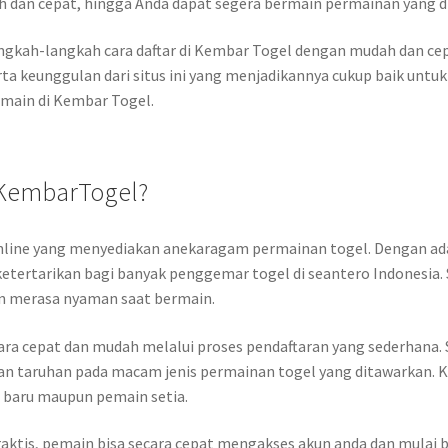
ah dan cepat, hingga Anda dapat segera bermain permainan yang d
ngkah-langkah cara daftar di Kembar Togel dengan mudah dan ce
keunggulan dari situs ini yang menjadikannya cukup baik untuk d
rmain di Kembar Togel.
 KembarTogel?
online yang menyediakan anekaragam permainan togel. Dengan 
ertarikan bagi banyak penggemar togel di seantero Indonesia. S
in merasa nyaman saat bermain.
ra cepat dan mudah melalui proses pendaftaran yang sederhana.
an taruhan pada macam jenis permainan togel yang ditawarkan.
 baru maupun pemain setia.
raktis, pemain bisa secara cepat mengakses akun anda dan mulai b